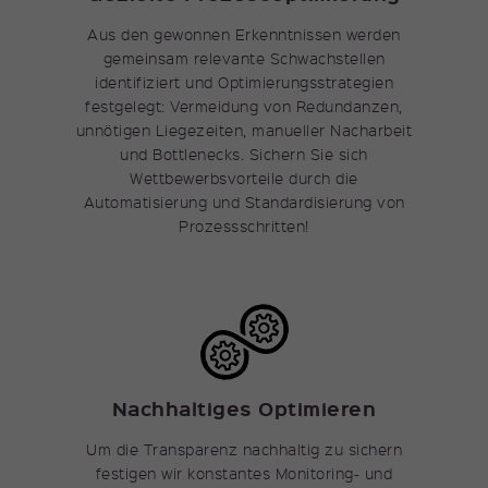
Name
_pk_ses
Aus den gewonnen Erkenntnissen werden
Anbieter
Matomo
gemeinsam relevante Schwachstellen
identifiziert und Optimierungsstrategien
Laufzeit
30 Minuten
festgelegt: Vermeidung von Redundanzen,
unnötigen Liegezeiten, manueller Nacharbeit
Kurzlebige Cookies, die zur
und Bottlenecks. Sichern Sie sich
vorübergehenden Speicherung
Zweck
Wettbewerbsvorteile durch die
von Daten für den Besuch
Automatisierung und Standardisierung von
verwendet werden.
Prozessschritten!
Nachhaltiges Optimieren
Um die Transparenz nachhaltig zu sichern
festigen wir konstantes Monitoring- und