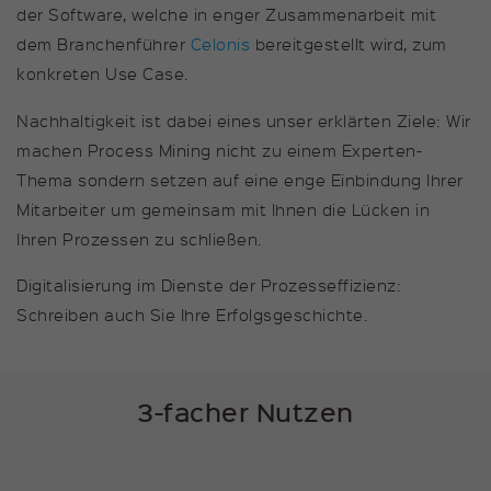
der Software, welche in enger Zusammenarbeit mit
Anbieter
kununu GmbH
dem Branchenführer
Celonis
bereitgestellt wird, zum
konkreten Use Case.
Laufzeit
1 Stunde
Nachhaltigkeit ist dabei eines unser erklärten Ziele: Wir
Cookie speichert die IP-Adresse
Zweck
machen Process Mining nicht zu einem Experten-
des Benutzers
Thema sondern setzen auf eine enge Einbindung Ihrer
Mitarbeiter um gemeinsam mit Ihnen die Lücken in
Name
kununu_country
Ihren Prozessen zu schließen.
Anbieter
kununu GmbH
Digitalisierung im Dienste der Prozesseffizienz:
Schreiben auch Sie Ihre Erfolgsgeschichte.
Laufzeit
1 Stunde
Cookie speichert das Land aus
Zweck
dem der Besucher die Seite
3-facher Nutzen
aufruft.
Name
kununu