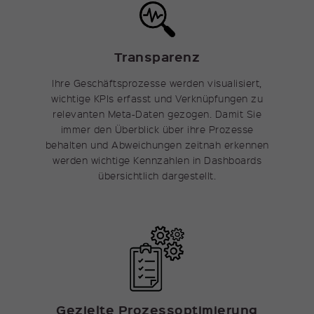
Anbieter
kununu GmbH
Transparenz
Laufzeit
null
Ihre Geschäftsprozesse werden visualisiert,
Cookie speichert einige Details
Zweck
wichtige KPIs erfasst und Verknüpfungen zu
über den Benutzer.
relevanten Meta-Daten gezogen. Damit Sie
immer den Überblick über ihre Prozesse
behalten und Abweichungen zeitnah erkennen
Name
_pk_id
werden wichtige Kennzahlen in Dashboards
übersichtlich dargestellt.
Anbieter
Matomo
Laufzeit
1 Jahr
Cookie speichert einige Details
Zweck
über den Benutzer, wie z.B. die
eindeutige Besucher-ID.
Gezielte Prozessoptimierung