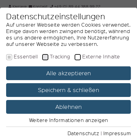
×
Karriere
Kontakt
+49 (0) 89 44 388 99 22
Datenschutzeinstellungen
EN
Webseite durchsuchen
Auf unserer Webseite werden Cookies verwendet.
Einige davon werden zwingend benötigt, während
es uns andere ermöglichen, Ihre Nutzererfahrung
auf unserer Webseite zu verbessern.
Essentiell
Tracking
Externe Inhalte
Alle akzeptieren
Process Mining
Speichern & schließen
Optimale Transparenz und Optimierung Ihrer Geschäftsprozesse
Ablehnen
Weitere Informationen anzeigen
Essentiell
Essentielle Cookies werden für grundlegende
Datenschutz
|
Impressum